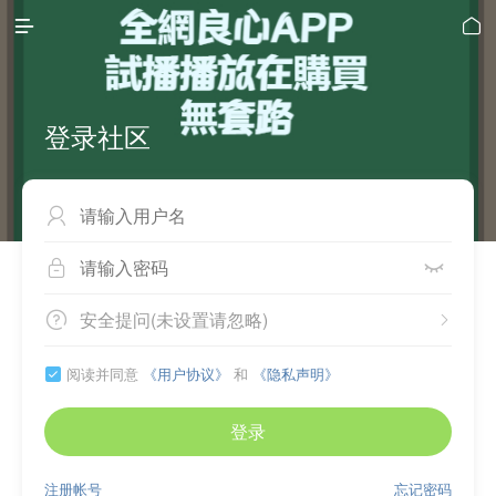


登录社区



安全提问(未设置请忽略)


阅读并同意
《用户协议》
和
《隐私声明》

登录
注册帐号
忘记密码