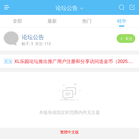
论坛公告




全部
最新
热门
精华
论坛公告
关注

帖子: 3 关注: 112
XL乐园论坛推出推广用户注册和分享访问送金币（2025.1.1）
置顶

本版块或指定的范围内尚无主题
繁體中文版