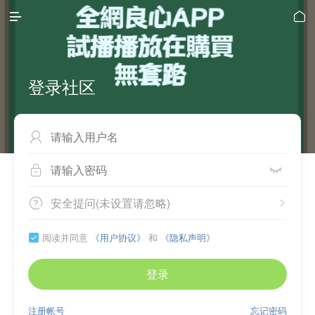


登录社区



安全提问(未设置请忽略)


阅读并同意
《用户协议》
和
《隐私声明》

登录
注册帐号
忘记密码