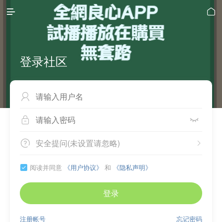


登录社区



安全提问(未设置请忽略)


阅读并同意
《用户协议》
和
《隐私声明》

登录
注册帐号
忘记密码