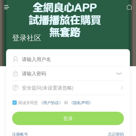


登录社区



安全提问(未设置请忽略)


阅读并同意
《用户协议》
和
《隐私声明》

登录
注册帐号
忘记密码