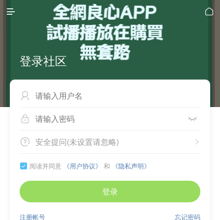


登录社区



安全提问(未设置请忽略)


阅读并同意
《用户协议》
和
《隐私声明》

登录
注册帐号
忘记密码