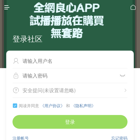


登录社区



安全提问(未设置请忽略)


阅读并同意
《用户协议》
和
《隐私声明》

登录
注册帐号
忘记密码