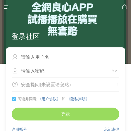


登录社区



安全提问(未设置请忽略)


阅读并同意
《用户协议》
和
《隐私声明》

登录
注册帐号
忘记密码