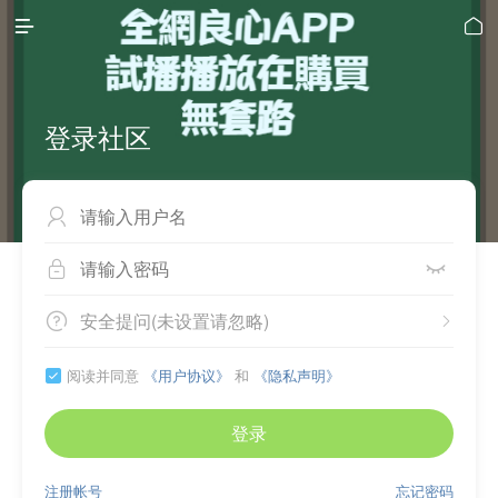


登录社区



安全提问(未设置请忽略)


阅读并同意
《用户协议》
和
《隐私声明》

登录
注册帐号
忘记密码