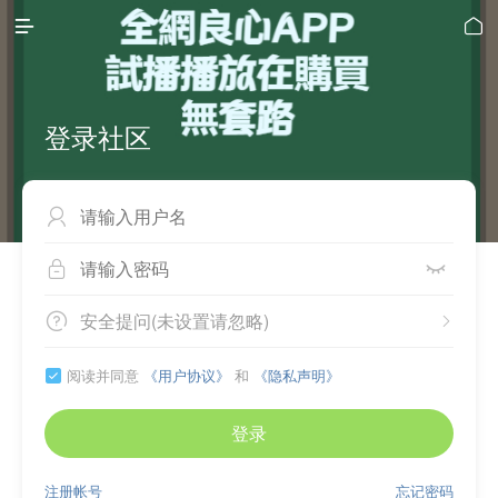


登录社区



安全提问(未设置请忽略)


阅读并同意
《用户协议》
和
《隐私声明》

登录
注册帐号
忘记密码