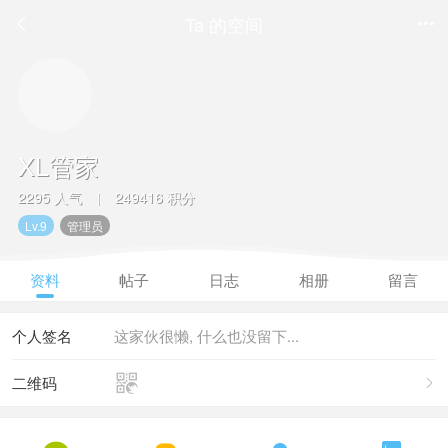
Ta 的空间


XL管家
2295 人气
249416 积分
|
Lv.9
管理员
资料
帖子
日志
相册
留言
个人签名
这家伙很懒, 什么也没留下...

二维码
