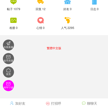




帖子 1079
回复 12
好友 0
日志 0



相册 0
心情 0
人气 2295

在线客服
繁體中文版

金币充值

首页

APP下载
加好友
打招呼
聊聊天


