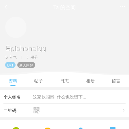
Ta 的空间


Epiphoneigg
5 人气
1 积分
|
Lv.1
新人同好
资料
帖子
日志
相册
留言
个人签名
这家伙很懒, 什么也没留下...

二维码
