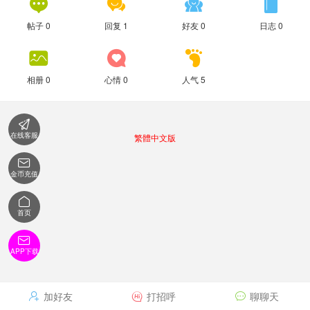




帖子 0
回复 1
好友 0
日志 0



相册 0
心情 0
人气 5

在线客服
繁體中文版

金币充值

首页

APP下载
加好友
打招呼
聊聊天


