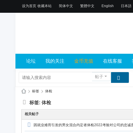
设为首页
收藏本站
简体中文
繁體中文
English
日本語
论坛
我的关注
金币充值
在线客服
帖子
›
标签
›
体检
X
标签: 体检
L
相关帖子
乐
因就业难而引发的男女混合内定者体检2022考验对公司的忠诚
园