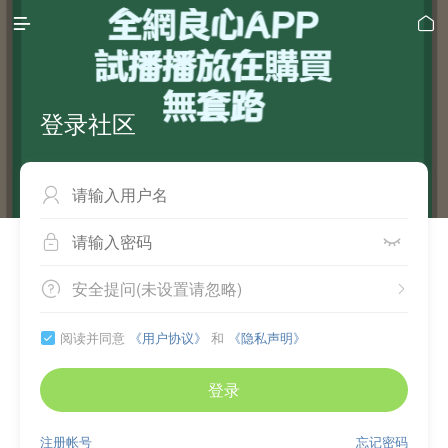


登录社区



安全提问(未设置请忽略)


阅读并同意
《用户协议》
和
《隐私声明》

登录
注册帐号
忘记密码